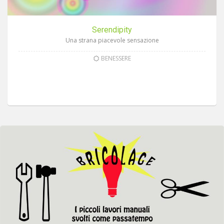
Serendipity
Una strana piacevole sensazione
BENESSERE