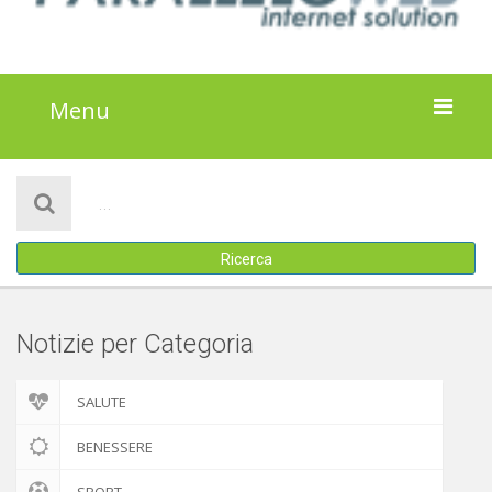
Menu
HOME
NOTIZIE
Ricerca
ATTIVITÀ
IL PROGETTO
Notizie per Categoria
DISCLAIMER
SALUTE
COOKIE POLICY
BENESSERE
SPORT