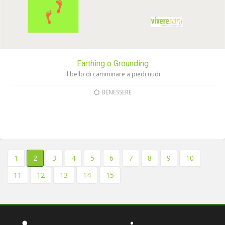
Earthing o Grounding
Il bello di camminare a piedi nudi
BENESSERE
1
2
3
4
5
6
7
8
9
10
11
12
13
14
15