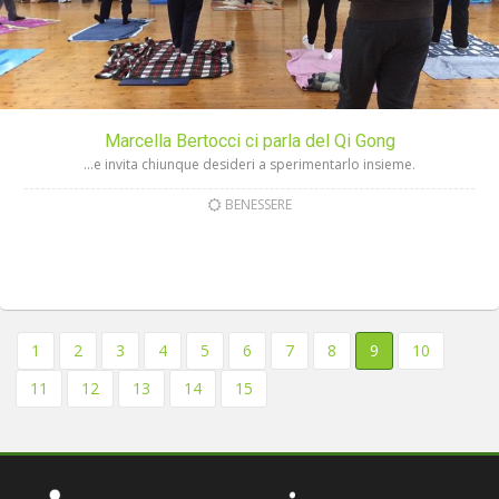
Marcella Bertocci ci parla del Qi Gong
…e invita chiunque desideri a sperimentarlo insieme.
BENESSERE
1
2
3
4
5
6
7
8
9
10
11
12
13
14
15