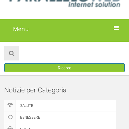
Menu
HOME
NOTIZIE
Ricerca
ATTIVITÀ
IL PROGETTO
Notizie per Categoria
DISCLAIMER
SALUTE
COOKIE POLICY
BENESSERE
SPORT