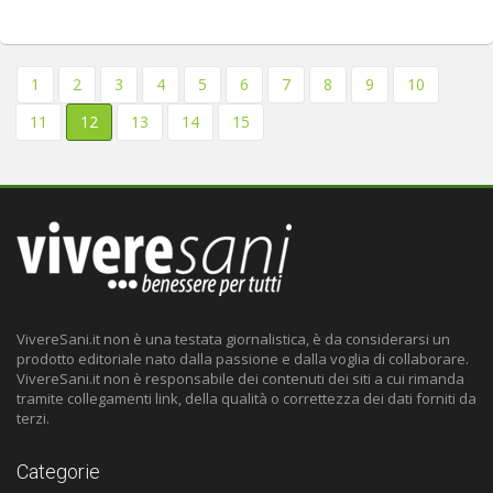
1
2
3
4
5
6
7
8
9
10
11
12
13
14
15
VivereSani.it non è una testata giornalistica, è da considerarsi un
prodotto editoriale nato dalla passione e dalla voglia di collaborare.
VivereSani.it non è responsabile dei contenuti dei siti a cui rimanda
tramite collegamenti link, della qualità o correttezza dei dati forniti da
terzi.
Categorie