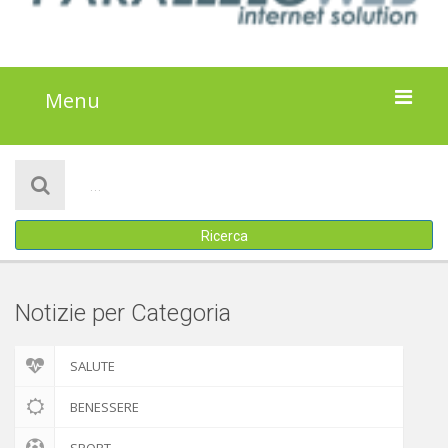
Menu
HOME
NOTIZIE
Ricerca
ATTIVITÀ
IL PROGETTO
Notizie per Categoria
DISCLAIMER
SALUTE
COOKIE POLICY
BENESSERE
SPORT