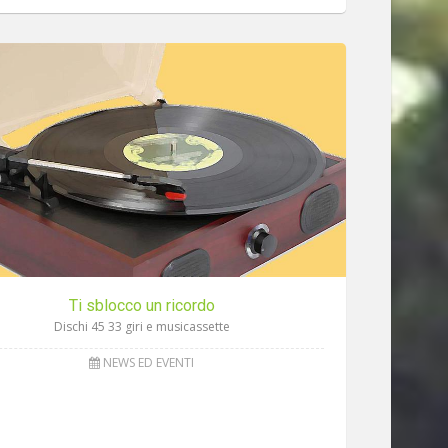
Ti sblocco un ricordo
Dischi 45 33 giri e musicassette
NEWS ED EVENTI