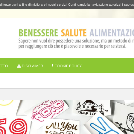
di terze parti al fine di migliorare i nostri servizi. Continuando la navigazione autorizzi il suo us
ETTO
DISCLAIMER
COOKIE POLICY