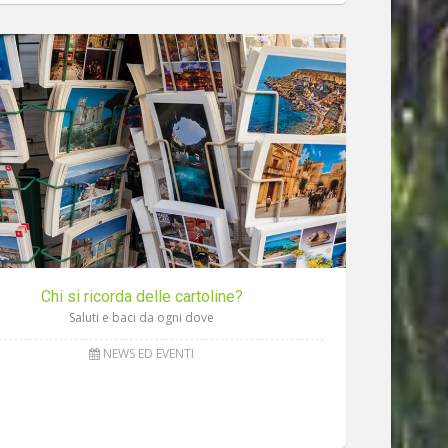
Chi si ricorda delle cartoline?
Saluti e baci da ogni dove
NEWS ED EVENTI