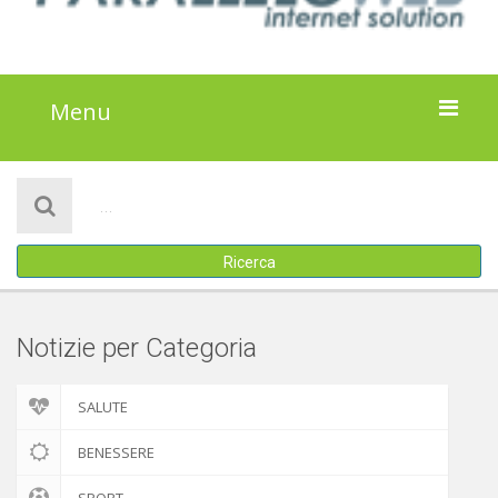
Menu
HOME
NOTIZIE
Ricerca
ATTIVITÀ
IL PROGETTO
Notizie per Categoria
DISCLAIMER
SALUTE
COOKIE POLICY
BENESSERE
SPORT